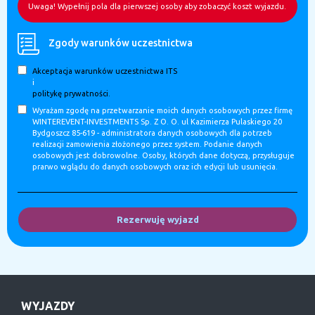
Uwaga! Wypełnij pola dla pierwszej osoby aby zobaczyć koszt wyjazdu.
Zgody warunków uczestnictwa
Akceptacja warunków uczestnictwa ITS
i
politykę prywatności.
Wyrażam zgodę na przetwarzanie moich danych osobowych przez firmę
WINTEREVENT-INVESTMENTS Sp. Z O. O. ul Kazimierza Pulaskiego 20
Bydgoszcz 85-619 - administratora danych osobowych dla potrzeb
realizacji zamowienia złożonego przez system. Podanie danych
osobowych jest dobrowolne. Osoby, których dane dotyczą, przysługuje
prarwo wglądu do danych osobowych oraz ich edycji lub usunięcia.
Rezerwuję wyjazd
WYJAZDY