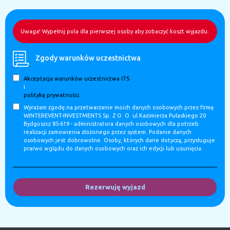
Uwaga! Wypełnij pola dla pierwszej osoby aby zobaczyć koszt wyjazdu.
Zgody warunków uczestnictwa
Akceptacja warunków uczestnictwa ITS
i
politykę prywatności.
Wyrażam zgodę na przetwarzanie moich danych osobowych przez firmę
WINTEREVENT-INVESTMENTS Sp. Z O. O. ul Kazimierza Pulaskiego 20
Bydgoszcz 85-619 - administratora danych osobowych dla potrzeb
realizacji zamowienia złożonego przez system. Podanie danych
osobowych jest dobrowolne. Osoby, których dane dotyczą, przysługuje
prarwo wglądu do danych osobowych oraz ich edycji lub usunięcia.
Rezerwuję wyjazd