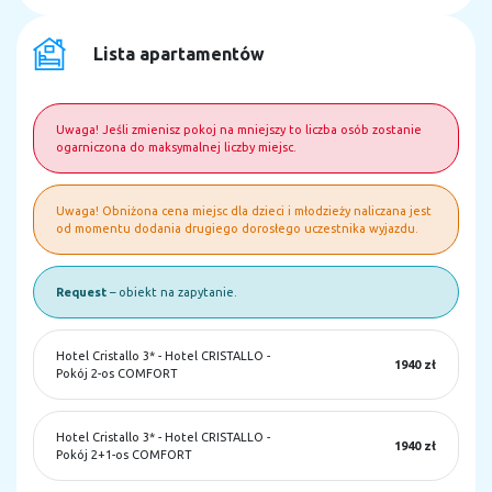
Lista apartamentów
Uwaga! Jeśli zmienisz pokoj na mniejszy to liczba osób zostanie
ogarniczona do maksymalnej liczby miejsc.
Uwaga! Obniżona cena miejsc dla dzieci i młodzieży naliczana jest
od momentu dodania drugiego dorosłego uczestnika wyjazdu.
Request
– obiekt na zapytanie.
Hotel Cristallo 3*
-
Hotel CRISTALLO -
1940 zł
Pokój 2-os COMFORT
Hotel Cristallo 3*
-
Hotel CRISTALLO -
1940 zł
Pokój 2+1-os COMFORT