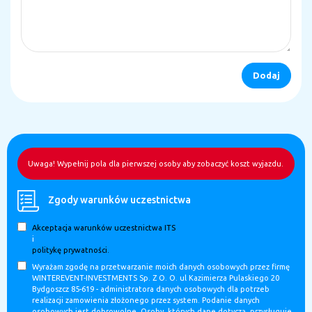
Uwaga! Wypełnij pola dla pierwszej osoby aby zobaczyć koszt wyjazdu.
Zgody warunków uczestnictwa
Akceptacja warunków uczestnictwa ITS
i
politykę prywatności.
Wyrażam zgodę na przetwarzanie moich danych osobowych przez firmę
WINTEREVENT-INVESTMENTS Sp. Z O. O. ul Kazimierza Pulaskiego 20
Bydgoszcz 85-619 - administratora danych osobowych dla potrzeb
realizacji zamowienia złożonego przez system. Podanie danych
osobowych jest dobrowolne. Osoby, których dane dotyczą, przysługuje