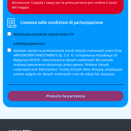
Attenzione! Compila i campi per la prima persona per vedere il costo
del viaggio.
Consensi sulle condizioni di partecipazione
Akceptacja warunków uczestnictwa ITS
i
politykę prywatności.
Wyrażam zgodę na przetwarzanie moich danych osobowych przez firmę
WINTEREVENT-INVESTMENTS Sp. Z O. O. ul Kazimierza Pulaskiego 20
Bydgoszcz 85-619 - administratora danych osobowych dla potrzeb
realizacji zamowienia złożonego przez system. Podanie danych
osobowych jest dobrowolne. Osoby, których dane dotyczą, przysługuje
prarwo wglądu do danych osobowych oraz ich edycji lub usunięcia.
Prenoto la partenza