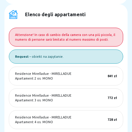
Elenco degli appartamenti
Attenzione! In caso di cambio della camera con una più piccola, il
numero di persone sarà limitato al numero massimo di posti.
Request
– obiekt na zapytanie.
Residence Mirelladue
-
MIRELLADUE
841 zł
Apartament 2 os. MONO
Residence Mirelladue
-
MIRELLADUE
772 zł
Apartament 3 os. MONO
Residence Mirelladue
-
MIRELLADUE
728 zł
Apartament 4 os. MONO