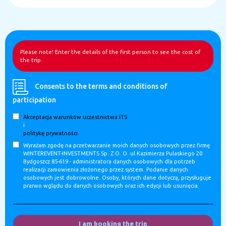
Please note! Enter the details of the first person to see the cost of
the trip.
Consents to the terms and conditions of
participation
Akceptacja warunków uczestnictwa ITS
i
politykę prywatności.
Wyrażam zgodę na przetwarzanie moich danych osobowych przez firmę
WINTEREVENT-INVESTMENTS Sp. Z O. O. ul Kazimierza Pulaskiego 20
Bydgoszcz 85-619 - administratora danych osobowych dla potrzeb
realizacji zamowienia złożonego przez system. Podanie danych
osobowych jest dobrowolne. Osoby, których dane dotyczą, przysługuje
prarwo wglądu do danych osobowych oraz ich edycji lub usunięcia.
I am booking the trip