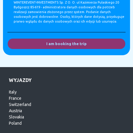
WINTEREVENT-INVESTMENTS Sp. Z O. O. ul Kazimierza Pulaskiego 20
Bydgoszcz 85-619 - administratora danych osobowych dla potrzeb
realizacji zamowienia złożonego przez system. Podanie danych
osobowych jest dobrowolne. Osoby, których dane dotyczą, przysługuje
prarwo wglądu do danych osobowych oraz ich edycji lub usunięcia.
I am booking the trip
WYJAZDY
Italy
France
Switzerland
Austria
Slovakia
Poland