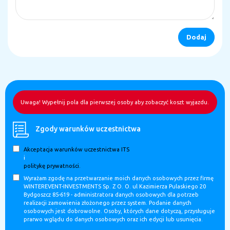
Uwaga! Wypełnij pola dla pierwszej osoby aby zobaczyć koszt wyjazdu.
Zgody warunków uczestnictwa
Akceptacja warunków uczestnictwa ITS
i
politykę prywatności.
Wyrażam zgodę na przetwarzanie moich danych osobowych przez firmę
WINTEREVENT-INVESTMENTS Sp. Z O. O. ul Kazimierza Pulaskiego 20
Bydgoszcz 85-619 - administratora danych osobowych dla potrzeb
realizacji zamowienia złożonego przez system. Podanie danych
osobowych jest dobrowolne. Osoby, których dane dotyczą, przysługuje
prarwo wglądu do danych osobowych oraz ich edycji lub usunięcia.