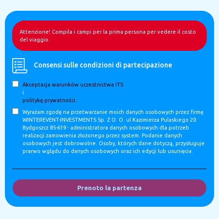
Attenzione! Compila i campi per la prima persona per vedere il costo
del viaggio.
Consensi sulle condizioni di partecipazione
Akceptacja warunków uczestnictwa ITS
i
politykę prywatności.
Wyrażam zgodę na przetwarzanie moich danych osobowych przez firmę
WINTEREVENT-INVESTMENTS Sp. Z O. O. ul Kazimierza Pulaskiego 20
Bydgoszcz 85-619 - administratora danych osobowych dla potrzeb
realizacji zamowienia złożonego przez system. Podanie danych
osobowych jest dobrowolne. Osoby, których dane dotyczą, przysługuje
prarwo wglądu do danych osobowych oraz ich edycji lub usunięcia.
Prenoto la partenza