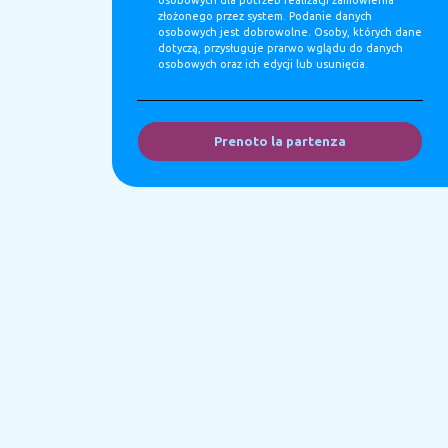
osobowych dla potrzeb realizacji zamowienia
złożonego przez system. Podanie danych
osobowych jest dobrowolne. Osoby, których dane
dotyczą, przysługuje prarwo wglądu do danych
osobowych oraz ich edycji lub usunięcia.
Prenoto la partenza