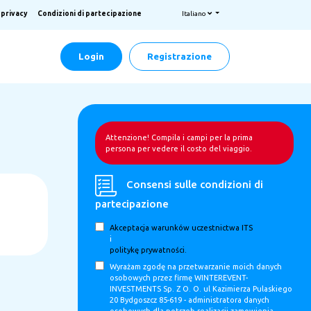
a privacy
Condizioni di partecipazione
Italiano
Login
Registrazione
Attenzione! Compila i campi per la prima
persona per vedere il costo del viaggio.
Consensi sulle condizioni di
partecipazione
Akceptacja warunków uczestnictwa ITS
i
politykę prywatności.
Wyrażam zgodę na przetwarzanie moich danych
osobowych przez firmę WINTEREVENT-
INVESTMENTS Sp. Z O. O. ul Kazimierza Pulaskiego
20 Bydgoszcz 85-619 - administratora danych