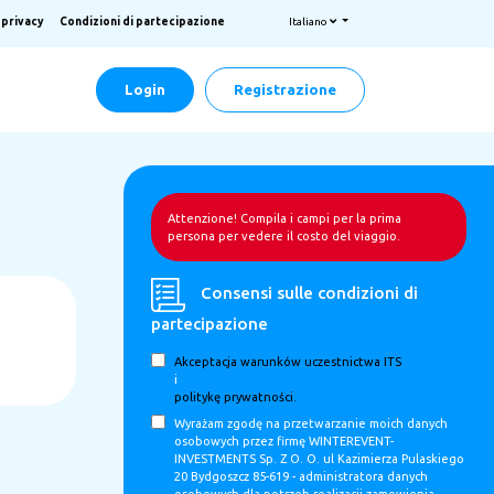
a privacy
Condizioni di partecipazione
Italiano
Login
Registrazione
Attenzione! Compila i campi per la prima
persona per vedere il costo del viaggio.
Consensi sulle condizioni di
partecipazione
Akceptacja warunków uczestnictwa ITS
i
politykę prywatności.
Wyrażam zgodę na przetwarzanie moich danych
osobowych przez firmę WINTEREVENT-
INVESTMENTS Sp. Z O. O. ul Kazimierza Pulaskiego
20 Bydgoszcz 85-619 - administratora danych