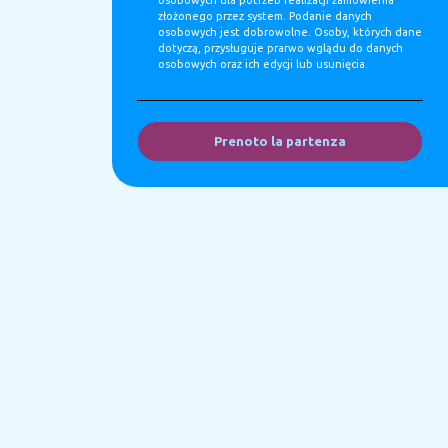
osobowych dla potrzeb realizacji zamowienia
złożonego przez system. Podanie danych
osobowych jest dobrowolne. Osoby, których dane
dotyczą, przysługuje prarwo wglądu do danych
osobowych oraz ich edycji lub usunięcia.
Prenoto la partenza