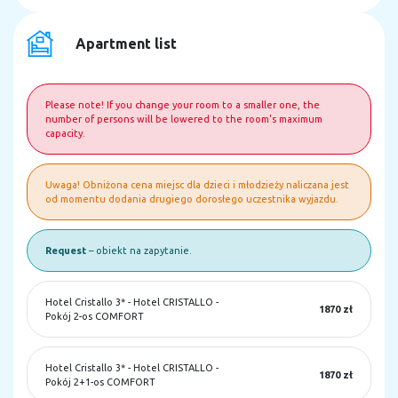
Apartment list
Please note! If you change your room to a smaller one, the
number of persons will be lowered to the room's maximum
capacity.
Uwaga! Obniżona cena miejsc dla dzieci i młodzieży naliczana jest
od momentu dodania drugiego dorosłego uczestnika wyjazdu.
Request
– obiekt na zapytanie.
Hotel Cristallo 3*
-
Hotel CRISTALLO -
1870 zł
Pokój 2-os COMFORT
Hotel Cristallo 3*
-
Hotel CRISTALLO -
1870 zł
Pokój 2+1-os COMFORT