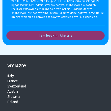
WINTEREVENT-INVESTMENTS Sp. Z O. O. ul Kazimierza Pulaskiego 20
Bydgoszcz 85-619 - administratora danych osobowych dla potrzeb
realizacji zamowienia złożonego przez system. Podanie danych
osobowych jest dobrowolne. Osoby, których dane dotyczą, przysługuje
prarwo wglądu do danych osobowych oraz ich edycji lub usunięcia.
I am booking the trip
WYJAZDY
Italy
France
Switzerland
Austria
Slovakia
Poland