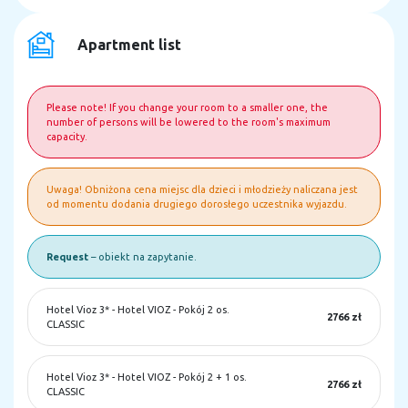
Apartment list
Please note! If you change your room to a smaller one, the
number of persons will be lowered to the room's maximum
capacity.
Uwaga! Obniżona cena miejsc dla dzieci i młodzieży naliczana jest
od momentu dodania drugiego dorosłego uczestnika wyjazdu.
Request
– obiekt na zapytanie.
Hotel Vioz 3*
-
Hotel VIOZ - Pokój 2 os.
2766 zł
CLASSIC
Hotel Vioz 3*
-
Hotel VIOZ - Pokój 2 + 1 os.
2766 zł
CLASSIC